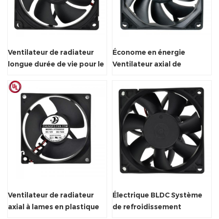
Ventilateur de radiateur
Économe en énergie
longue durée de vie pour le
Ventilateur axial de
refroidissement CPU de
refroidisseur d'air pour
l'ordinateur
ordinateur portable
HeartSink
Ventilateur de radiateur
Électrique BLDC Système
axial à lames en plastique
de refroidissement
avec certificat CE
Ventilateur axial