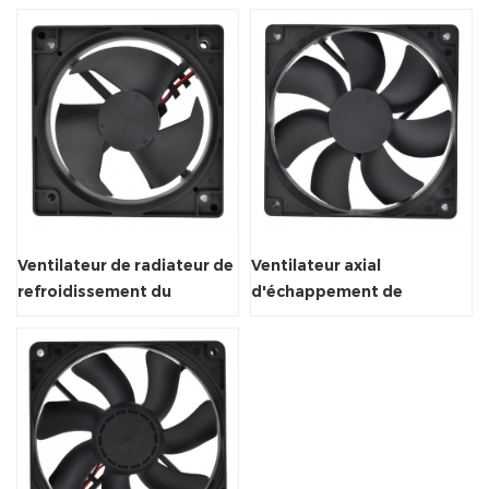
Ventilateur
Ventilateur de radiateur de
Ventilateur axial
refroidissement du
d'échappement de
système de ventilation de
refroidisseur d'air
la source d'air
réfrigérateur avec FG / RD /
imperméable
PWM