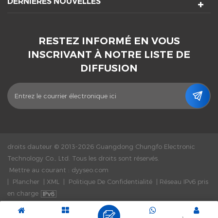
DERNIÈRES NOUVELLES
RESTEZ INFORMÉ EN VOUS
INSCRIVANT À NOTRE LISTE DE
DIFFUSION
droits dauteur © 2013-2026 Guangdong Chungfo Electronic
Technology Co., Ltd. Tous les droits sont réservés.
Mettre au courant :
dyyseo.com
|
Plancher
|
XML
|
Politique De Confidentialité
|
Réseau IPv6 pris
en charge