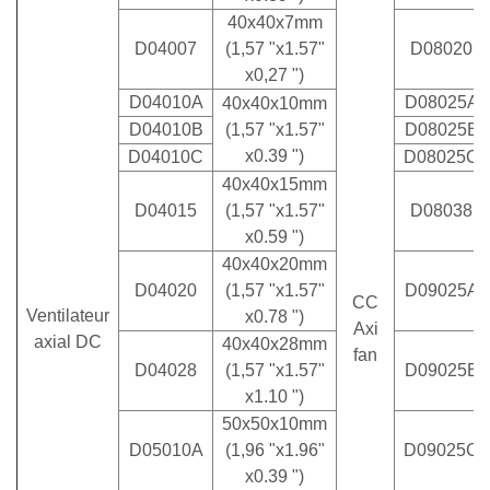
40x40x7mm
D04007
(1,57 "x1.57"
D08020
x0,27 ")
D04010A
D08025A
40x40x10mm
D04010B
(1,57 "x1.57"
D08025B
x0.39 ")
D04010C
D08025C
40x40x15mm
D04015
(1,57 "x1.57"
D08038
x0.59 ")
40x40x20mm
D04020
(1,57 "x1.57"
D09025A
CC
Ventilateur
x0.78 ")
Axi
axial DC
40x40x28mm
fan
D04028
(1,57 "x1.57"
D09025B
x1.10 ")
50x50x10mm
D05010A
(1,96 "x1.96"
D09025C
x0.39 ")