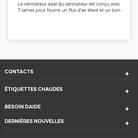
Le ventilateur axial du ventilateur est conçu avec
7 lames pour fournir un flux d'air élevé et un bon
refroidissement Capacité. Il peut être appliqué à
la machine de nettoyage à ultrasons et a une
bonne étanche Fonction.
CONTACTS
ÉTIQUETTES CHAUDES
BESOIN DAIDE
DERNIÈRES NOUVELLES