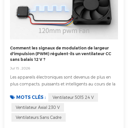
Comment les signaux de modulation de largeur
d'impulsion (PWM) régulent-ils un ventilateur CC
sans balais 12 V ?
Jul 15 , 2026
Les appareils électroniques sont devenus de plus en
plus compacts, puissants et intelligents au cours de la
dernière décennie. Qu’ils soient utilisés dans
MOTS CLÉS :
Ventilateur 5015 24 V
l’automatisation industrielle, les instruments médicaux,
les systèmes de communication, les équipements de
Ventilateur Axial 230 V
stockage d’énergie, les dispositifs de sécurité ou
Ventilateurs Sans Cadre
l’électronique grand public, ces systèmes génèrent
plus de chaleur que jamais auparavan...