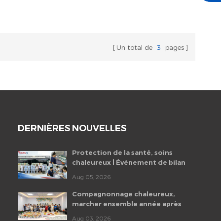
Un total de
3
pages
DERNIÈRES NOUVELLES
Protection de la santé, soins
chaleureux | Événement de bilan
de santé des employés de
Aug 05, 2026
Chungfo Fan 2026
Compagnonnage chaleureux,
marcher ensemble année après
année | Fête d'anniversaire
Aug 03, 2026