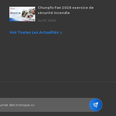
mensuelle des employés de
Chungfo Fan
Chungfo Fan 2026 exercice de
sécurité incendie
Jul 01, 2026
Voir Toutes Les Actualités