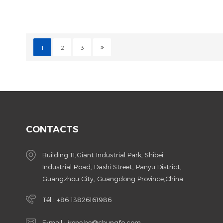
1
2
3
CONTACTS
Building 11,Giant Industrial Park, Shibei
Industrial Road, Dashi Street, Panyu District,
Guangzhou City, Guangdong Province,China
Tél :
+86 13826161986
E-mail :
irene.he@chungfo.com