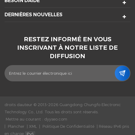
BESOIN DAIDE
DERNIÈRES NOUVELLES
RESTEZ INFORMÉ EN VOUS
INSCRIVANT À NOTRE LISTE DE
DIFFUSION
droits dauteur © 2013-2026 Guangdong Chungfo Electronic
Technology Co., Ltd. Tous les droits sont réservés.
Mettre au courant :
dyyseo.com
|
Plancher
|
XML
|
Politique De Confidentialité
|
Réseau IPv6 pris
en charge