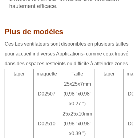
hautement efficace.
Plus de modèles
Ces Les ventilateurs sont disponibles en plusieurs tailles
pour accueillir diverses Applications- comme ceux trouvé
dans des espaces restreints ou difficile à atteindre zones.
taper
maquette
Taille
taper
maqu
25x25x7mm
D02507
(0,98 "x0,98"
D06
x0,27 ")
25x25x10mm
D02510
(0.98 "x0.98"
D07
x0.39 ")