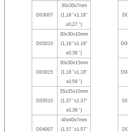
30x30x7mm
D03007
(1,18 "x1.18"
D07
x0,27 ")
30x30x10mm
D03010
(1,18 "x1.18"
D08
x0.39 ")
30x30x15mm
D03015
(1,18 "x1.18"
D08
x0.59 ")
35x35x10mm
D03510
(1,37 "x1.37"
D08
x0.39 ")
40x40x7mm
D04007
(1,57 "x1.57"
D08