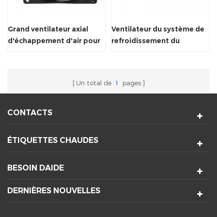
Grand ventilateur axial
Ventilateur du système de
d'échappement d'air pour
refroidissement du
le système de ventilation
radiateur à flux transversal
du moteur électrique
Un total de
1
pages
CONTACTS
ÉTIQUETTES CHAUDES
BESOIN DAIDE
DERNIÈRES NOUVELLES