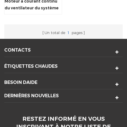
Moteur à courant continu
du ventilateur du système
de refroidissement à flux
transversal sans balais
Un total de
1
pages
CONTACTS
ÉTIQUETTES CHAUDES
BESOIN DAIDE
DERNIÈRES NOUVELLES
RESTEZ INFORMÉ EN VOUS
INSCRIVANT À NOTRE LISTE DE