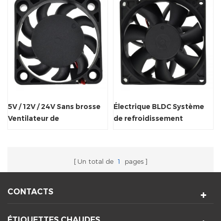
5V / 12V / 24V Sans brosse
Électrique BLDC Système
Ventilateur de
de refroidissement
refroidissement axial pour
Ventilateur axial
jouets électriques
Ventilateur
Un total de
1
pages
CONTACTS
ÉTIQUETTES CHAUDES