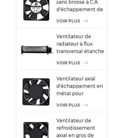
sans brosse à C.A.
d'échappement de
refroidissement de
VOIR PLUS
congélateur de
120X120X25mm
Ventilateur de
radiateur à flux
transversal étanche
pour écrans
VOIR PLUS
publicitaires
Ventilateur axial
d'échappement en
métal pour
ventilation de
VOIR PLUS
l'armoire à vin
Ventilateur de
refroidissement
axial en gros de