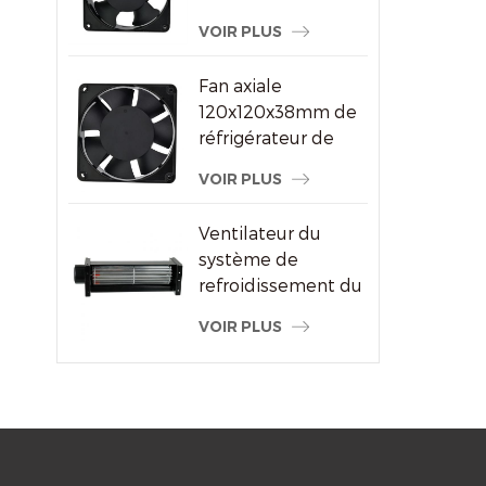
ventilateur à
VOIR PLUS
courant alternatif
pour le fournisseur
Fan axiale
de machine à
120x120x38mm de
souder
réfrigérateur de
refroidisseur d'air
VOIR PLUS
de haute
performance
Ventilateur du
système de
refroidissement du
radiateur à flux
VOIR PLUS
transversal du
moteur électrique