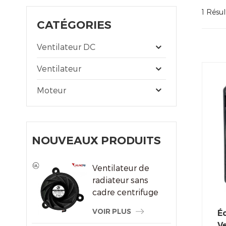
1 Résu
CATÉGORIES
Ventilateur DC
Ventilateur
Moteur
NOUVEAUX PRODUITS
Ventilateur de
radiateur sans
cadre centrifuge
du système de
VOIR PLUS
É
refroidissement
Ve