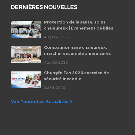
DERNIÈRES NOUVELLES
Protection de la santé, soins
chaleureux | Événement de bilan
de santé des employés de
Aug 05, 2026
Chungfo Fan 2026
Compagnonnage chaleureux,
marcher ensemble année après
année | Fête d'anniversaire
Aug 03, 2026
mensuelle des employés de
Chungfo Fan
Chungfo Fan 2026 exercice de
sécurité incendie
Jul 01, 2026
Voir Toutes Les Actualités