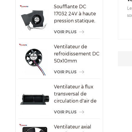
par air DC/EC
Soufflante DC
re
Le
17032 24V à haute
o
so
pression statique,
H
ba
ventilateur de
du
VOIR PLUS
refroidissement
re
centrifuge
ap
Ventilateur de
in
refroidissement DC
50x10mm
8000RPM haute
VOIR PLUS
vitesse sans balais
axial pour petits
Ventilateur à flux
appareils
transversal de
électroniques
circulation d'air de
radiateur
VOIR PLUS
économiseur
d'énergie en
Ventilateur axial
plastique