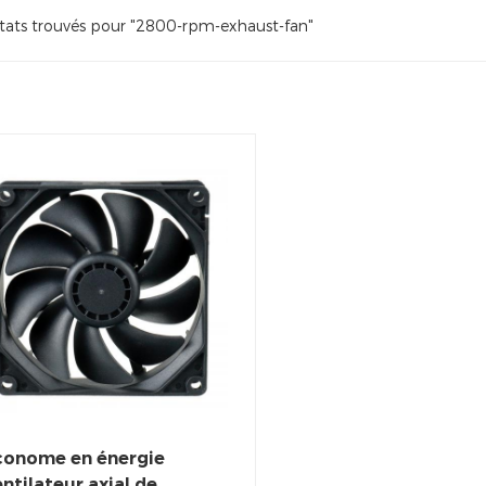
ltats trouvés pour "2800-rpm-exhaust-fan"
conome en énergie
ntilateur axial de