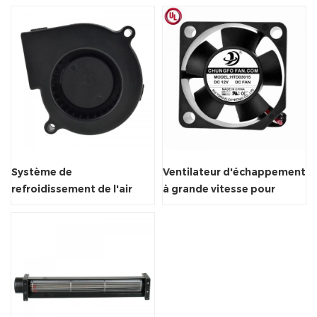
électrique pour tapis
de support
roulant
Système de
Ventilateur d'échappement
refroidissement de l'air
à grande vitesse pour
inférieur à air ventilateur
refroidissement axial 5V /
centrifuge ventilateur
12V