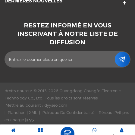
DERNIÈRES NOUVELLES
RESTEZ INFORMÉ EN VOUS
INSCRIVANT À NOTRE LISTE DE
DIFFUSION
droits dauteur © 2013-2026 Guangdong Chungfo Electronic
Technology Co., Ltd. Tous les droits sont réservés.
Mettre au courant :
dyyseo.com
|
Plancher
|
XML
|
Politique De Confidentialité
|
Réseau IPv6 pris
en charge