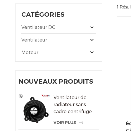
1 Résul
CATÉGORIES
Ventilateur DC
Ventilateur
Moteur
NOUVEAUX PRODUITS
Ventilateur de
radiateur sans
cadre centrifuge
du système de
VOIR PLUS
É
refroidissement
Ci