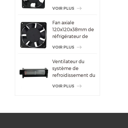
ventilateur à
VOIR PLUS
courant alternatif
pour le fournisseur
Fan axiale
de machine à
120x120x38mm de
souder
réfrigérateur de
refroidisseur d'air
VOIR PLUS
de haute
performance
Ventilateur du
système de
refroidissement du
radiateur à flux
VOIR PLUS
transversal du
moteur électrique