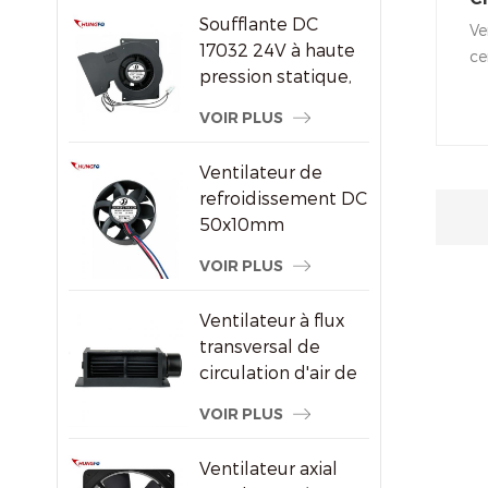
par air DC/EC
Soufflante DC
Ve
Ve
17032 24V à haute
d
ce
pression statique,
ta
ventilateur de
Ef
VOIR PLUS
refroidissement
pe
centrifuge
co
Ventilateur de
én
refroidissement DC
mo
50x10mm
Co
8000RPM haute
VOIR PLUS
vitesse sans balais
axial pour petits
Ventilateur à flux
appareils
transversal de
électroniques
circulation d'air de
radiateur
VOIR PLUS
économiseur
d'énergie en
Ventilateur axial
plastique