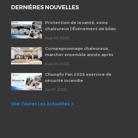
DERNIÈRES NOUVELLES
Protection de la santé, soins
chaleureux | Événement de bilan
de santé des employés de
Aug 05, 2026
Chungfo Fan 2026
Compagnonnage chaleureux,
marcher ensemble année après
année | Fête d'anniversaire
Aug 03, 2026
mensuelle des employés de
Chungfo Fan
Chungfo Fan 2026 exercice de
sécurité incendie
Jul 01, 2026
Voir Toutes Les Actualités