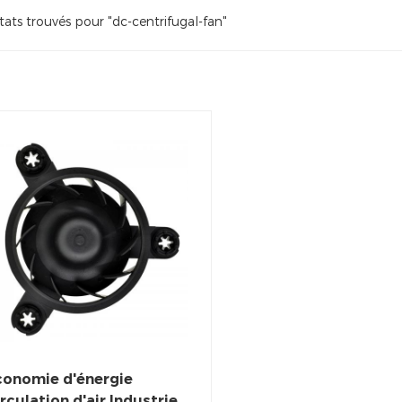
tats trouvés pour "dc-centrifugal-fan"
conomie d'énergie
rculation d'air Industrie