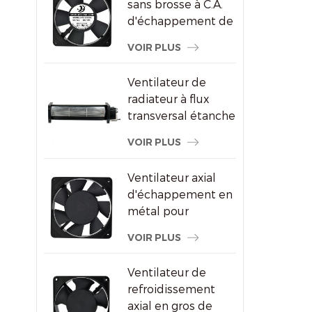
sans brosse à C.A.
d'échappement de
refroidissement de
VOIR PLUS
congélateur de
120X120X25mm
Ventilateur de
radiateur à flux
transversal étanche
pour écrans
VOIR PLUS
publicitaires
Ventilateur axial
d'échappement en
métal pour
ventilation de
VOIR PLUS
l'armoire à vin
Ventilateur de
refroidissement
axial en gros de