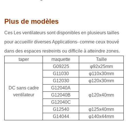
Plus de modèles
Ces Les ventilateurs sont disponibles en plusieurs tailles
pour accueillir diverses Applications- comme ceux trouvé
dans des espaces restreints ou difficile à atteindre zones.
taper
maquette
Taille
G09225
φ92x25mm
G11030
φ110x30mm
G12030
φ120x30mm
DC sans cadre
G12040A
ventilateur
G12040B
φ120x40mm
G12040C
G12540
φ125x40mm
G14044
φ140x44mm