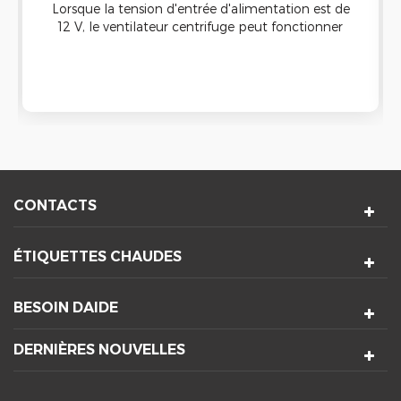
Lorsque la tension d'entrée d'alimentation est de
12 V, le ventilateur centrifuge peut fonctionner
de manière très silencieuse et silencieuse, vous
aurez peut-être du mal à en entendre le bruit,
mais il vous offre également un débit d'air de 60
CFM.
CONTACTS
ÉTIQUETTES CHAUDES
BESOIN DAIDE
DERNIÈRES NOUVELLES