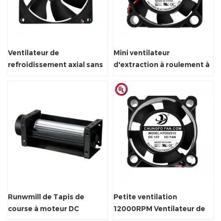
Ventilateur de
Mini ventilateur
refroidissement axial sans
d'extraction à roulement à
balais, 92x92x25mm, pour
manchon DC sans balais
armoire DC
5V/12V
Runwmill de Tapis de
Petite ventilation
course à moteur DC
12000RPM Ventilateur de
Crossflow ventilateur de
refroidissement axial DC