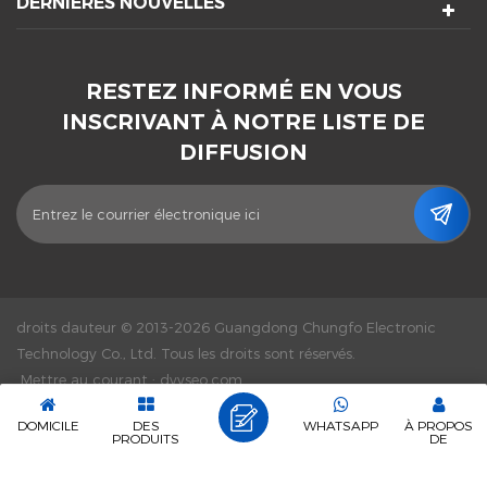
DERNIÈRES NOUVELLES
RESTEZ INFORMÉ EN VOUS
INSCRIVANT À NOTRE LISTE DE
DIFFUSION
droits dauteur © 2013-2026 Guangdong Chungfo Electronic
Technology Co., Ltd. Tous les droits sont réservés.
Mettre au courant :
dyyseo.com
|
Plancher
|
XML
|
Politique De Confidentialité
|
Réseau IPv6 pris
DOMICILE
DES
WHATSAPP
À PROPOS
en charge
PRODUITS
DE