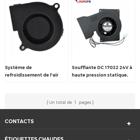
Système de
Soufflante DC 17032 24V à
refroidissement de l'air
haute pression statique,
inférieur à air ventilateur
ventilateur de
centrifuge ventilateur
refroidissement centrifuge
Un total de
1
pages
CONTACTS
ÉTIQUETTES CHAUDES