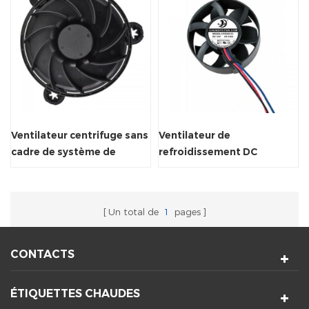
Ventilateur centrifuge sans
Ventilateur de
cadre de système de
refroidissement DC
ventilation de diffuseur
50x10mm 8000RPM haute
d'air de 12 volts
vitesse sans balais axial
pour petits appareils
Un total de
1
pages
électroniques
CONTACTS
ÉTIQUETTES CHAUDES