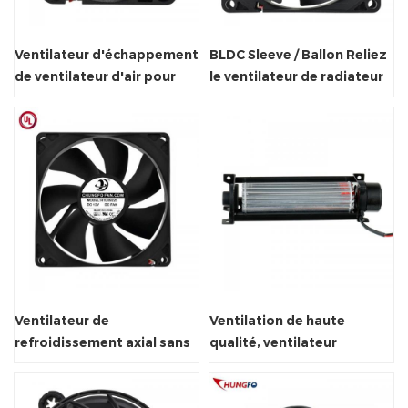
Ventilateur d'échappement
BLDC Sleeve / Ballon Reliez
de ventilateur d'air pour
le ventilateur de radiateur
nettoyeur à ultrasons
axial de refroidissement PC
étanche
Ventilateur de
Ventilation de haute
refroidissement axial sans
qualité, ventilateur
balais, 92x92x25mm, pour
tangentiel à flux
armoire DC
transversal de 5000 tr/min