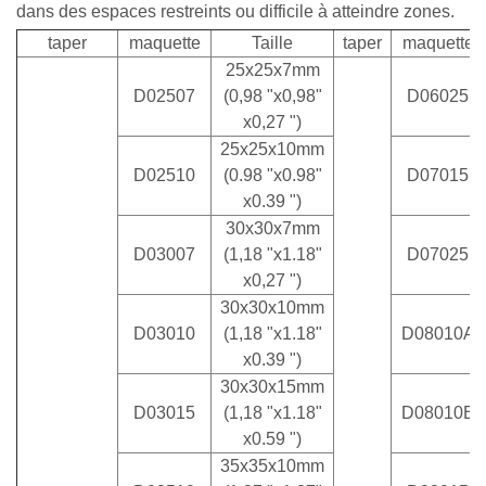
dans des espaces restreints ou difficile à atteindre zones.
taper
maquette
Taille
taper
maquette
25x25x7mm
D02507
(0,98 "x0,98"
D06025
x0,27 ")
25x25x10mm
D02510
(0.98 "x0.98"
D07015
x0.39 ")
30x30x7mm
D03007
(1,18 "x1.18"
D07025
x0,27 ")
30x30x10mm
D03010
(1,18 "x1.18"
D08010A
x0.39 ")
30x30x15mm
D03015
(1,18 "x1.18"
D08010B
x0.59 ")
35x35x10mm