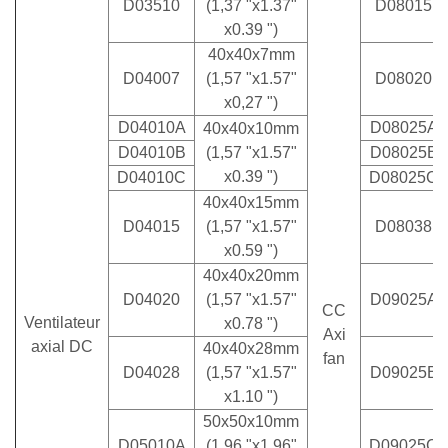
D03510
(1,37 "x1.37"
D08015
x0.39 ")
40x40x7mm
D04007
(1,57 "x1.57"
D08020
x0,27 ")
D04010A
D08025A
40x40x10mm
D04010B
(1,57 "x1.57"
D08025B
x0.39 ")
D04010C
D08025C
40x40x15mm
D04015
(1,57 "x1.57"
D08038
x0.59 ")
40x40x20mm
D04020
(1,57 "x1.57"
D09025A
CC
Ventilateur
x0.78 ")
Axi
axial DC
40x40x28mm
fan
D04028
(1,57 "x1.57"
D09025B
x1.10 ")
50x50x10mm
D05010A
(1,96 "x1.96"
D09025C