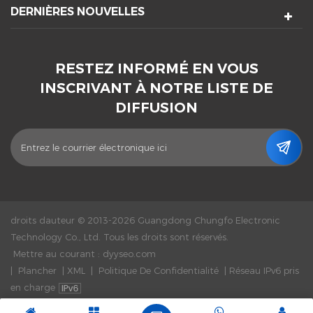
DERNIÈRES NOUVELLES
RESTEZ INFORMÉ EN VOUS
INSCRIVANT À NOTRE LISTE DE
DIFFUSION
droits dauteur © 2013-2026 Guangdong Chungfo Electronic
Technology Co., Ltd. Tous les droits sont réservés.
Mettre au courant :
dyyseo.com
|
Plancher
|
XML
|
Politique De Confidentialité
|
Réseau IPv6 pris
en charge