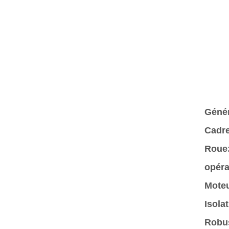
Génér
Cadr
Roue
opéra
Moteu
Isola
Robus