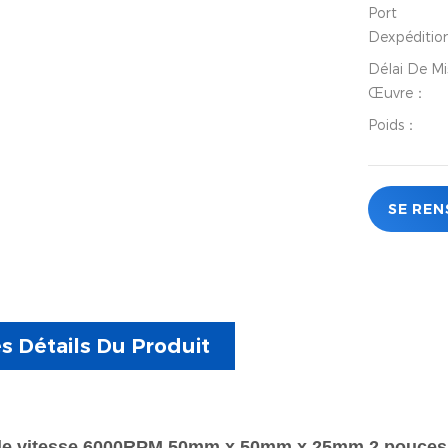
Port
Dexpéditio
Délai De Mi
Œuvre：
Poids：
SE REN
s Détails Du Produit
e vitesse 6000RPM 50mm x 50mm x 25mm 2 pouces gr