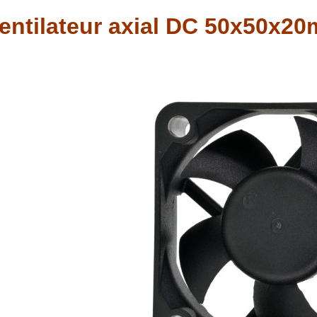
entilateur axial DC 50x50x20m