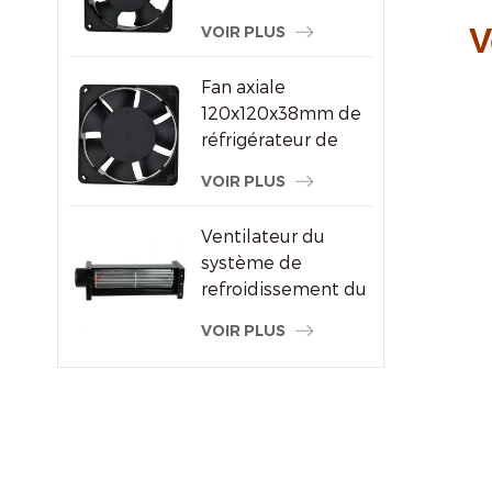
ventilateur à
V
VOIR PLUS
courant alternatif
pour le fournisseur
Fan axiale
de machine à
120x120x38mm de
souder
réfrigérateur de
refroidisseur d'air
VOIR PLUS
de haute
performance
Ventilateur du
système de
refroidissement du
radiateur à flux
VOIR PLUS
transversal du
moteur électrique