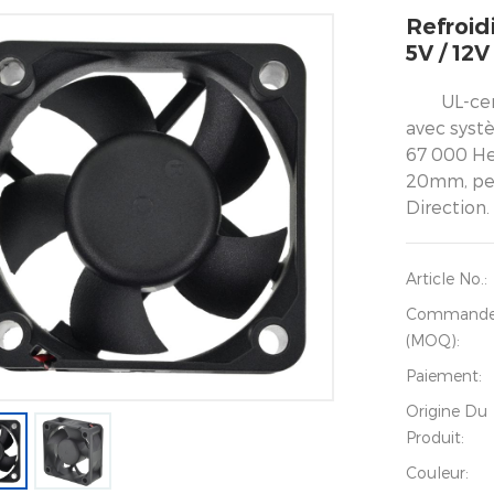
Refroid
5V / 12
UL-cer
avec syst
67 000 He
20mm, peu
Direction.
Article No.:
Command
(MOQ):
Paiement:
Origine Du
Produit:
Couleur: