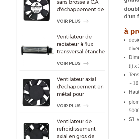
sans brosse à C.A.
doubl
d'échappement de
d'un 
refroidissement de
VOIR PLUS
congélateur de
à pr
120X120X25mm
Ventilateur de
de
si
radiateur à flux
dive
transversal étanche
Dime
pour écrans
VOIR PLUS
(l) 
publicitaires
Tens
Ventilateur axial
~ 16
d'échappement en
Haut
métal pour
ventilation de
plom
VOIR PLUS
l'armoire à vin
5000
S'il
Ventilateur de
refroidissement
axial en gros de