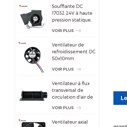
par air DC/EC
Soufflante DC
17032 24V à haute
pression statique,
ventilateur de
VOIR PLUS
refroidissement
centrifuge
Ventilateur de
refroidissement DC
50x10mm
8000RPM haute
VOIR PLUS
vitesse sans balais
axial pour petits
Ventilateur à flux
appareils
transversal de
électroniques
circulation d'air de
Le
radiateur
VOIR PLUS
économiseur
d'énergie en
Ventilateur axial
plastique
grand