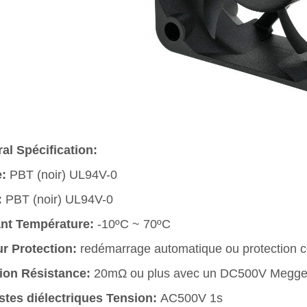
al Spécification:
e:
PBT (noir) UL94V-0
:
PBT (noir) UL94V-0
nt Température:
-10ºC ~ 70ºC
r Protection:
redémarrage automatique ou protection co
tion Résistance:
20mΩ ou plus avec un DC500V Megge
tes diélectriques Tension:
AC500V 1s