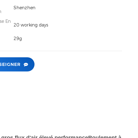
Shenzhen
n:
se En
20 working days
29g
SEIGNER
os flux d'air élevé
performance
Roulement à