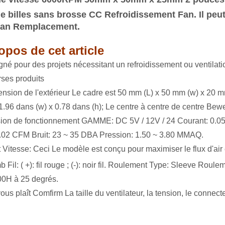
e billes sans brosse CC Refroidissement Fan.
Il pe
fan Remplacement.
opos de cet article
gné pour des projets nécessitant un refroidissement ou ventila
rses produits
nsion de l'extérieur Le cadre est 50 mm (L) x 50 mm (w) x 20 mm 
x 1.96 dans (w) x 0.78 dans (h); Le centre à centre de centre Bew
ion de fonctionnement GAMME: DC 5V / 12V / 24 Courant: 0.05 
.02 CFM Bruit: 23 ~ 35 DBA Pression: 1.50 ~ 3.80 MMAQ.
 Vitesse: Ceci Le modèle est conçu pour maximiser le flux d'air et
b Fil: (
+): fil rouge ; (-): noir fil. Roulement Type: Sleeve Roulem
0H à 25 degrés.
 vous plaît Comfirm La taille du ventilateur, la tension, le connec