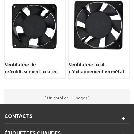
Ventilateur de
Ventilateur axial
refroidissement axial en
d'échappement en métal
gros de ventilateur à
pour ventilation de
courant alternatif pour le
l'armoire à vin
fournisseur de machine à
Un total de
1
pages
souder
CONTACTS
ÉTIQUETTES CHAUDES