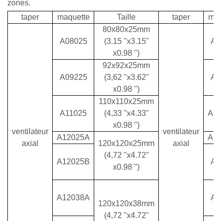
zones.
taper
maquette
Taille
taper
maq
80x80x25mm
A08025
(3.15 "x3.15"
A1
x0.98 ")
92x92x25mm
A09225
(3,62 "x3.62"
A1
x0.98 ")
110x110x25mm
A11025
(4,33 "x4.33"
A1
x0.98 ")
ventilateur
ventilateur
A12025A
A1
axial
120x120x25mm
axial
(4,72 "x4.72"
A12025B
A1
x0.98 ")
A12038A
A2
120x120x38mm
(4,72 "x4.72"