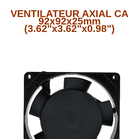
VENTILATEUR AXIAL CA
92x92x25mm
(3.62"x3.62"x0.98")