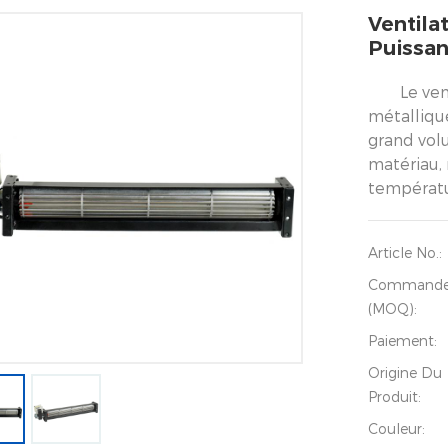
Ventila
Puissa
Le ven
métalliqu
grand volu
matériau, 
températu
Article No.:
Command
(MOQ):
Paiement:
Origine Du
Produit:
Couleur: