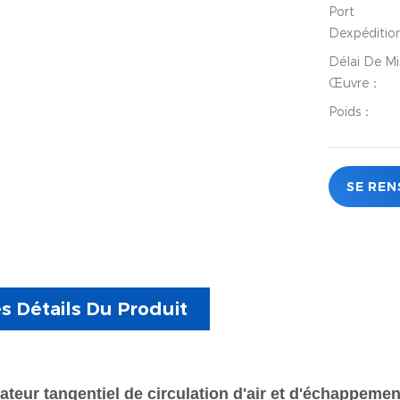
Port
Dexpéditio
Délai De Mi
Œuvre：
Poids：
SE REN
s Détails Du Produit
lateur tangentiel de circulation d'air et d'échappeme