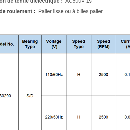
on de tenue diélectrique :
AC500V 1s
de roulement :
Palier lisse ou à billes palier