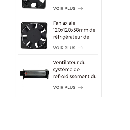
ventilateur à
VOIR PLUS
courant alternatif
pour le fournisseur
Fan axiale
de machine à
120x120x38mm de
souder
réfrigérateur de
refroidisseur d'air
VOIR PLUS
de haute
performance
Ventilateur du
système de
refroidissement du
radiateur à flux
VOIR PLUS
transversal du
moteur électrique