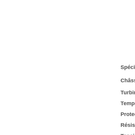
Spéci
Châss
Turbi
Tempé
Prote
Résis