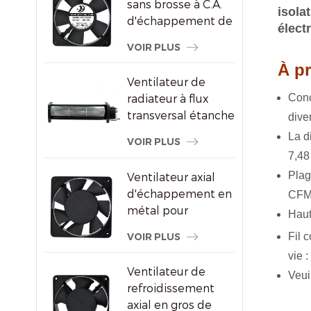
sans brosse à C.A.
isola
d'échappement de
élect
refroidissement de
VOIR PLUS
congélateur de
À pr
120X120X25mm
Ventilateur de
Conç
radiateur à flux
transversal étanche
dive
pour écrans
La d
VOIR PLUS
publicitaires
7,48
Plag
Ventilateur axial
d'échappement en
CFM 
métal pour
Haut
ventilation de
VOIR PLUS
Fil 
l'armoire à vin
vie 
Ventilateur de
Veuil
refroidissement
axial en gros de