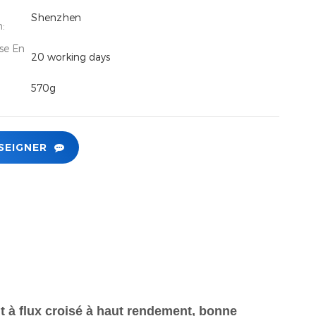
Shenzhen
n:
se En
20 working days
570g
SEIGNER
nt à flux croisé à haut rendement, bonne