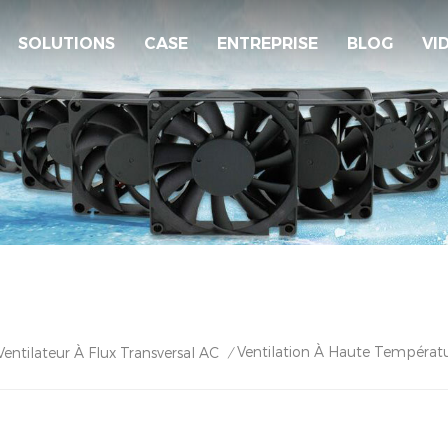
SOLUTIONS
CASE
ENTREPRISE
BLOG
VI
Ventilation À Haute Températu
Ventilateur À Flux Transversal AC
/