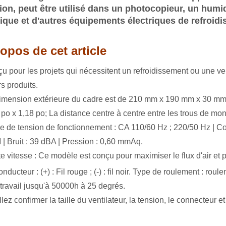
tion, peut être utilisé dans un photocopieur, un humid
rique et d'autres équipements électriques de refroidi
opos de cet article
u pour les projets qui nécessitent un refroidissement ou une v
rs produits.
imension extérieure du cadre est de 210 mm x 190 mm x 30 mm / 
 po x 1,18 po; La distance centre à centre entre les trous de mon
e de tension de fonctionnement : CA 110/60 Hz ; 220/50 Hz | Coura
| Bruit : 39 dBA | Pression : 0,60 mmAq.
e vitesse : Ce modèle est conçu pour maximiser le flux d'air et p
conducteur : (+) : Fil rouge ; (-) : fil noir. Type de roulement : 
: travail jusqu'à 50000h à 25 degrés.
lez confirmer la taille du ventilateur, la tension, le connecteur e