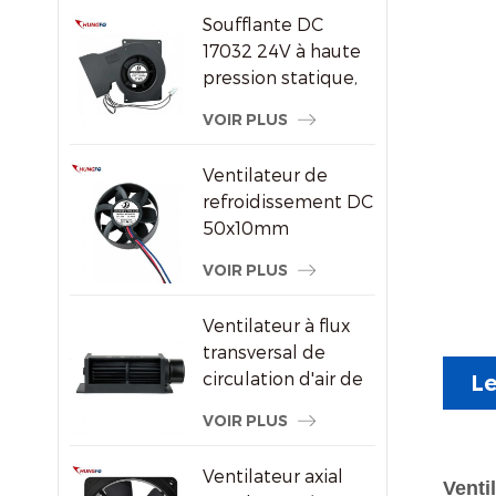
par air DC/EC
Soufflante DC
17032 24V à haute
pression statique,
ventilateur de
VOIR PLUS
refroidissement
centrifuge
Ventilateur de
refroidissement DC
50x10mm
8000RPM haute
VOIR PLUS
vitesse sans balais
axial pour petits
Ventilateur à flux
appareils
transversal de
électroniques
circulation d'air de
Le
radiateur
VOIR PLUS
économiseur
d'énergie en
Ventilateur axial
plastique
Venti