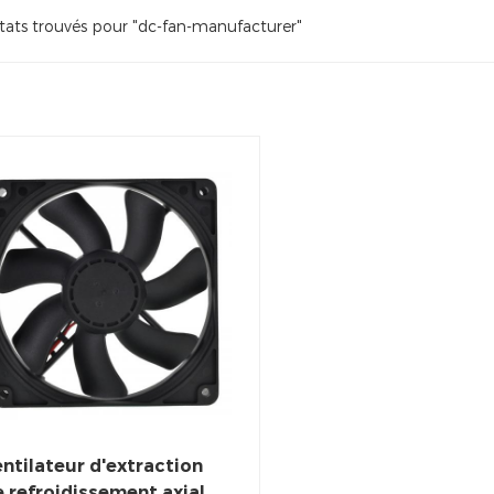
ltats trouvés pour "dc-fan-manufacturer"
ntilateur d'extraction
 refroidissement axial