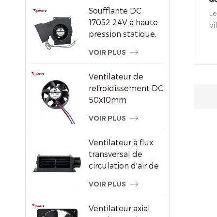
par air DC/EC
Soufflante DC
sa
Le
17032 24V à haute
1
bi
pression statique,
00
ventilateur de
un
VOIR PLUS
refroidissement
ga
centrifuge
ve
Ventilateur de
po
refroidissement DC
un
50x10mm
ba
8000RPM haute
VOIR PLUS
go
vitesse sans balais
axial pour petits
Ventilateur à flux
appareils
transversal de
électroniques
circulation d'air de
radiateur
VOIR PLUS
économiseur
d'énergie en
Ventilateur axial
plastique