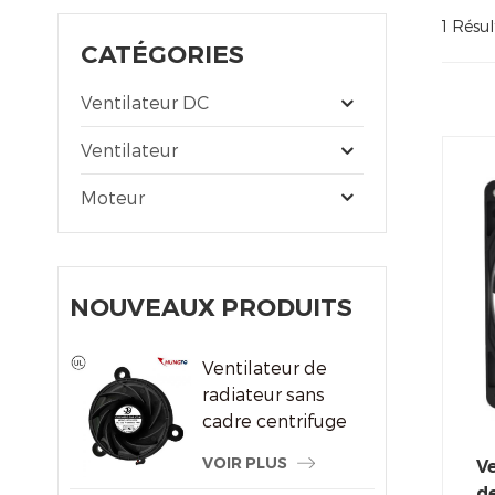
1 Résu
CATÉGORIES
Ventilateur DC
Ventilateur
Moteur
NOUVEAUX PRODUITS
Ventilateur de
radiateur sans
cadre centrifuge
du système de
VOIR PLUS
Ve
refroidissement
de