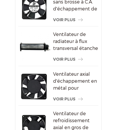
sans brosse à C.A.
d'échappement de
refroidissement de
VOIR PLUS
congélateur de
120X120X25mm
Ventilateur de
radiateur à flux
transversal étanche
pour écrans
VOIR PLUS
publicitaires
Ventilateur axial
d'échappement en
métal pour
ventilation de
VOIR PLUS
l'armoire à vin
Ventilateur de
refroidissement
axial en gros de