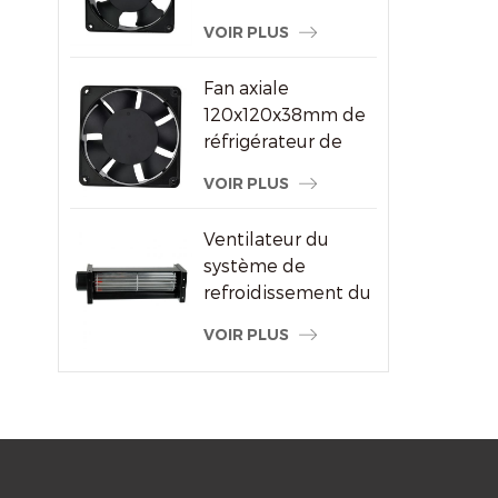
ventilateur à
VOIR PLUS
courant alternatif
pour le fournisseur
Fan axiale
de machine à
120x120x38mm de
souder
réfrigérateur de
refroidisseur d'air
VOIR PLUS
de haute
performance
Ventilateur du
système de
refroidissement du
radiateur à flux
VOIR PLUS
transversal du
moteur électrique