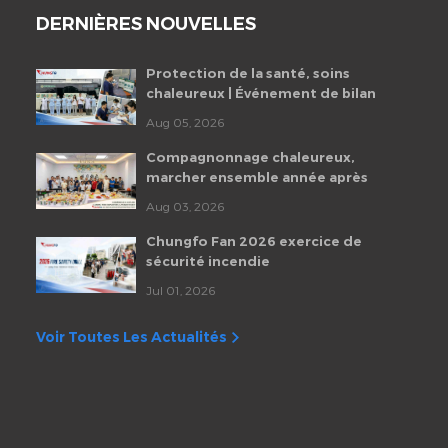
DERNIÈRES NOUVELLES
Protection de la santé, soins
chaleureux | Événement de bilan
de santé des employés de
Aug 05, 2026
Chungfo Fan 2026
Compagnonnage chaleureux,
marcher ensemble année après
année | Fête d'anniversaire
Aug 03, 2026
mensuelle des employés de
Chungfo Fan
Chungfo Fan 2026 exercice de
sécurité incendie
Jul 01, 2026
Voir Toutes Les Actualités