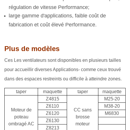
régulation de vitesse Performance;
large gamme d'applications, faible coût de
fabrication et coût élevé Performance.
Plus de modèles
Ces Les ventilateurs sont disponibles en plusieurs tailles
pour accueillir diverses Applications- comme ceux trouvé
dans des espaces restreints ou difficile à atteindre zones.
taper
maquette
taper
maquette
Z4815
M25-20
Z6110
M38-20
Moteur de
CC sans
Z6120
M6830
poteau
brosse
Z6130
ombragé AC
moteur
Z8213