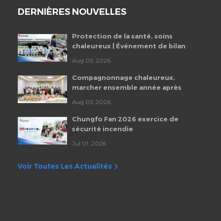
DERNIÈRES NOUVELLES
Protection de la santé, soins
chaleureux | Événement de bilan
de santé des employés de
Aug 05, 2026
Chungfo Fan 2026
Compagnonnage chaleureux,
marcher ensemble année après
année | Fête d'anniversaire
Aug 03, 2026
mensuelle des employés de
Chungfo Fan
Chungfo Fan 2026 exercice de
sécurité incendie
Jul 01, 2026
Voir Toutes Les Actualités