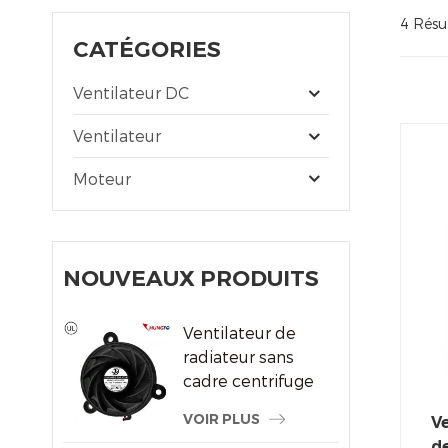
4 Résul
CATÉGORIES
Ventilateur DC
Ventilateur
Moteur
NOUVEAUX PRODUITS
Ventilateur de
radiateur sans
cadre centrifuge
du système de
VOIR PLUS
Ve
refroidissement
de