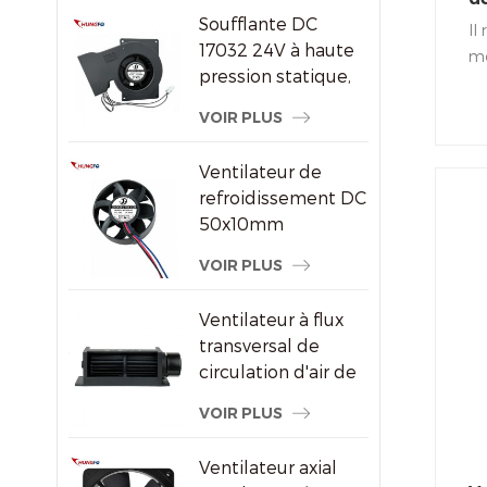
par air DC/EC
Soufflante DC
de
Il
17032 24V à haute
mé
pression statique,
CC
ventilateur de
co
VOIR PLUS
refroidissement
mo
centrifuge
co
Ventilateur de
refroidissement DC
50x10mm
8000RPM haute
VOIR PLUS
vitesse sans balais
axial pour petits
Ventilateur à flux
appareils
transversal de
électroniques
circulation d'air de
radiateur
VOIR PLUS
économiseur
d'énergie en
Ventilateur axial
plastique