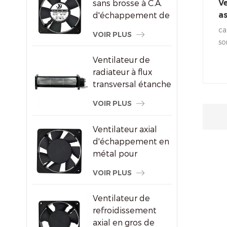
sans brosse à C.A.
V
d'échappement de
a
refroidissement de
d
ca
VOIR PLUS
congélateur de
so
120X120X25mm
pe
Ventilateur de
qu
radiateur à flux
le
transversal étanche
as
pour écrans
St
VOIR PLUS
publicitaires
fa
fo
Ventilateur axial
d'échappement en
métal pour
ventilation de
VOIR PLUS
l'armoire à vin
Ventilateur de
refroidissement
axial en gros de