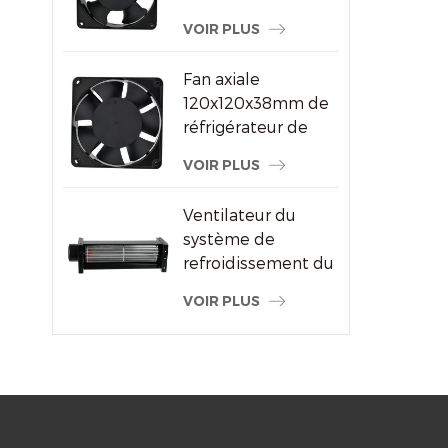
ventilateur à
VOIR PLUS
courant alternatif
pour le fournisseur
Fan axiale
de machine à
120x120x38mm de
souder
réfrigérateur de
refroidisseur d'air
VOIR PLUS
de haute
performance
Ventilateur du
système de
refroidissement du
radiateur à flux
VOIR PLUS
transversal du
moteur électrique