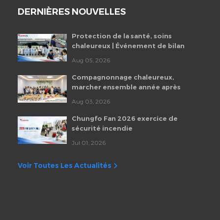
DERNIÈRES NOUVELLES
Protection de la santé, soins
chaleureux | Événement de bilan
de santé des employés de
Aug 05, 2026
Chungfo Fan 2026
Compagnonnage chaleureux,
marcher ensemble année après
année | Fête d'anniversaire
Aug 03, 2026
mensuelle des employés de
Chungfo Fan
Chungfo Fan 2026 exercice de
sécurité incendie
Jul 01, 2026
Voir Toutes Les Actualités