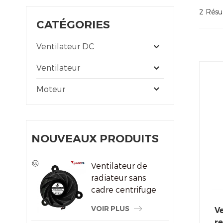
2 Résul
CATÉGORIES
Ventilateur DC
Ventilateur
Moteur
NOUVEAUX PRODUITS
Ventilateur de
radiateur sans
cadre centrifuge
du système de
VOIR PLUS
Ve
refroidissement
re