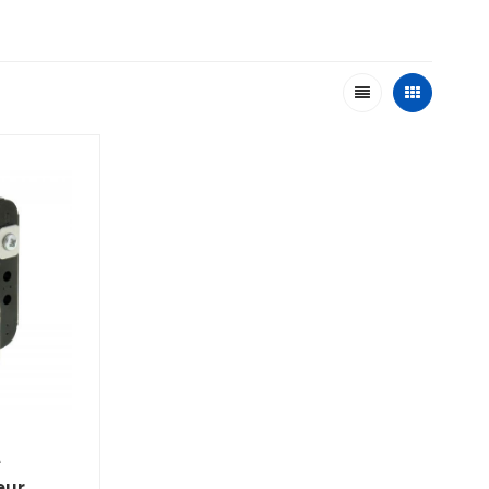
e
eur