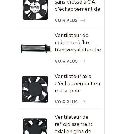
sans brosse à C.A.
d'échappement de
refroidissement de
VOIR PLUS
congélateur de
120X120X25mm
Ventilateur de
radiateur à flux
transversal étanche
pour écrans
VOIR PLUS
publicitaires
Ventilateur axial
d'échappement en
métal pour
ventilation de
VOIR PLUS
l'armoire à vin
Ventilateur de
refroidissement
axial en gros de