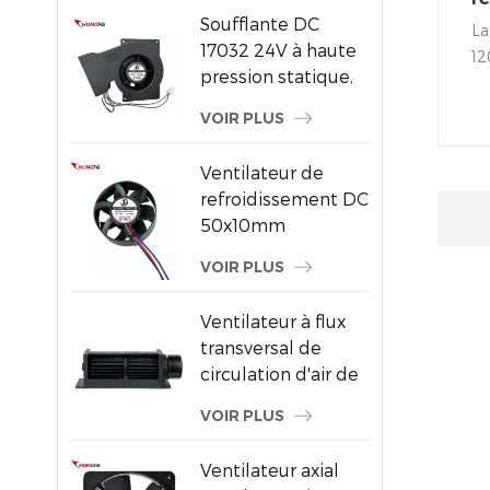
par air DC/EC
Soufflante DC
gr
La
17032 24V à haute
co
12
pression statique,
f
co
ventilateur de
s
vo
VOIR PLUS
refroidissement
de
centrifuge
de
Ventilateur de
un
refroidissement DC
mu
50x10mm
no
8000RPM haute
VOIR PLUS
le
vitesse sans balais
et
axial pour petits
ré
Ventilateur à flux
appareils
so
transversal de
électroniques
circulation d'air de
radiateur
VOIR PLUS
économiseur
d'énergie en
Ventilateur axial
plastique