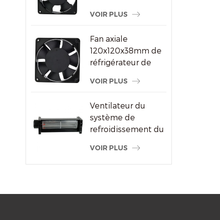
ventilateur à
VOIR PLUS
courant alternatif
pour le fournisseur
Fan axiale
de machine à
120x120x38mm de
souder
réfrigérateur de
refroidisseur d'air
VOIR PLUS
de haute
performance
Ventilateur du
système de
refroidissement du
radiateur à flux
VOIR PLUS
transversal du
moteur électrique