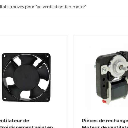
tats trouvés pour "ac-ventilation-fan-motor"
ntilateur de
Pièces de rechang
froidissement axial en
Moteur de ventilat