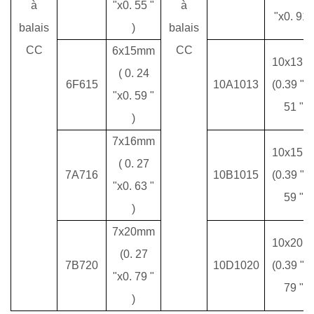
à
"x0.
55
"
à
"x0.
91
balais
)
balais
CC
CC
6x15mm
10x13m
(
0.
24
6F615
10A1013
(0.39
"
x
"x0.
59
"
51
"
)
)
7x16mm
10x15m
(
0.
27
7A716
10B1015
(0.39
"
x
"x0.
63
"
59
"
)
)
7x20mm
10x20m
(0.
27
7B720
10D1020
(0.39
"
x
"x0.
79
"
79
"
)
)