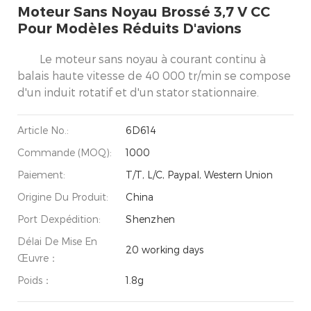
Moteur Sans Noyau Brossé 3,7 V CC
Pour Modèles Réduits D'avions
Le moteur sans noyau à courant continu à
balais haute vitesse de 40 000 tr/min se compose
d'un induit rotatif et d'un stator stationnaire.
Article No.:
6D614
Commande (MOQ):
1000
Paiement:
T/T, L/C, Paypal, Western Union
Origine Du Produit:
China
Port Dexpédition:
Shenzhen
Délai De Mise En
20 working days
Œuvre：
Poids：
1.8g