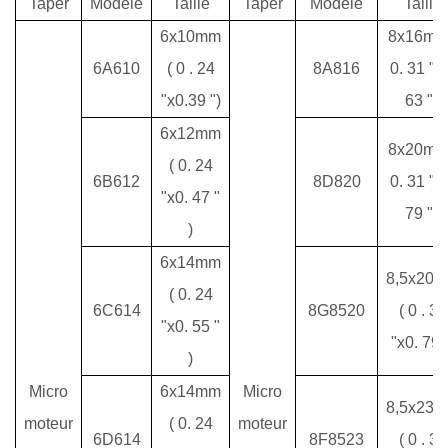
Taper
Modèle
Taille
Taper
Modèle
Taille
6x10mm
8x16m
6A610
(
0
.
24
8A816
0.
31
"x
"x0.39
")
63
"
)
6x12mm
8x20m
(
0.
24
6B612
8D820
0.
31
"x
"x0.
47
"
79
"
)
)
6x14mm
8,5x20
(
0.
24
6C614
8G8520
(
0
.
33
"x0.
55
"
"x0.
79
)
Micro
6x14mm
Micro
8,5x23
moteur
(
0.
24
moteur
6D614
8F8523
(
0
.
33