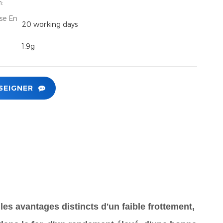
n:
se En
20 working days
1.9g
SEIGNER
les avantages distincts d'un faible frottement,