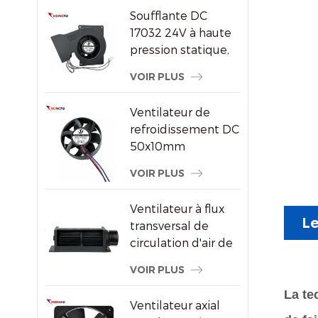
par air DC/EC
Soufflante DC
17032 24V à haute
pression statique,
ventilateur de
VOIR PLUS
refroidissement
centrifuge
Ventilateur de
refroidissement DC
50x10mm
8000RPM haute
VOIR PLUS
vitesse sans balais
axial pour petits
Ventilateur à flux
appareils
Le
transversal de
électroniques
circulation d'air de
radiateur
VOIR PLUS
économiseur
d'énergie en
La te
Ventilateur axial
plastique