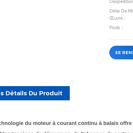
Dexpéditio
Délai De Mi
Œuvre：
Poids：
SE REN
s Détails Du Produit
chnologie du moteur à courant continu à balais offre 