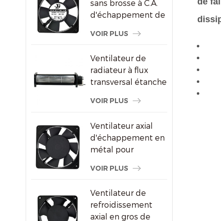
de fa
sans brosse à C.A.
d'échappement de
dissi
refroidissement de
VOIR PLUS
congélateur de
120X120X25mm
Ventilateur de
radiateur à flux
transversal étanche
pour écrans
VOIR PLUS
publicitaires
Ventilateur axial
d'échappement en
métal pour
ventilation de
VOIR PLUS
l'armoire à vin
Ventilateur de
refroidissement
axial en gros de