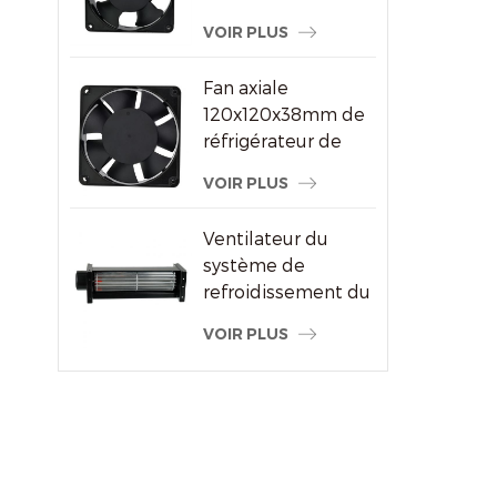
ventilateur à
VOIR PLUS
courant alternatif
pour le fournisseur
Fan axiale
de machine à
120x120x38mm de
souder
réfrigérateur de
refroidisseur d'air
VOIR PLUS
de haute
performance
Ventilateur du
système de
refroidissement du
radiateur à flux
VOIR PLUS
transversal du
moteur électrique