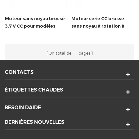
Moteur sans noyau brossé
Moteur série CC brossé
3,7 V CC pour modèles
sans noyau à rotation à
réduits d'avions
couple élevé
Un total de
1
pages
CONTACTS
ÉTIQUETTES CHAUDES
BESOIN DAIDE
DERNIÈRES NOUVELLES