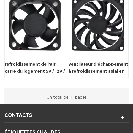
refroidissement de l'air
Ventilateur d'échappement
carré du logement 5V / 12V /
à refroidissement axial en
24V ventilateur de
plastique avec
radiateur axial
redémarrage automatique
Un total de
1
pages
CONTACTS
ÉTIQUETTES CHAUDES