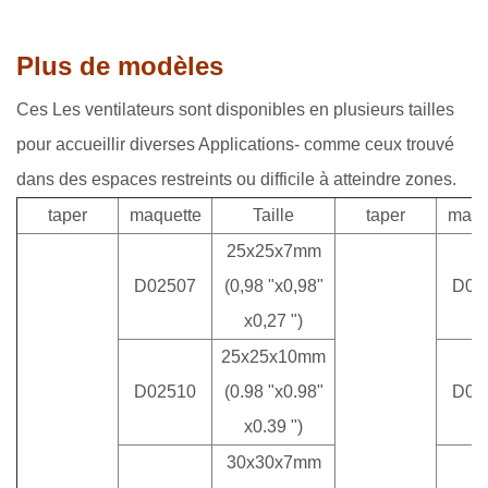
Plus de modèles
Ces Les ventilateurs sont disponibles en plusieurs tailles
pour accueillir diverses Applications- comme ceux trouvé
dans des espaces restreints ou difficile à atteindre zones.
taper
maquette
Taille
taper
maqu
25x25x7mm
D02507
(0,98 "x0,98"
D06
x0,27 ")
25x25x10mm
D02510
(0.98 "x0.98"
D07
x0.39 ")
30x30x7mm