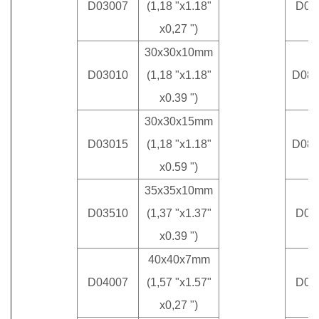
D03007
(1,18 "x1.18"
D07
x0,27 ")
30x30x10mm
D03010
(1,18 "x1.18"
D08
x0.39 ")
30x30x15mm
D03015
(1,18 "x1.18"
D08
x0.59 ")
35x35x10mm
D03510
(1,37 "x1.37"
D08
x0.39 ")
40x40x7mm
D04007
(1,57 "x1.57"
D08
x0,27 ")