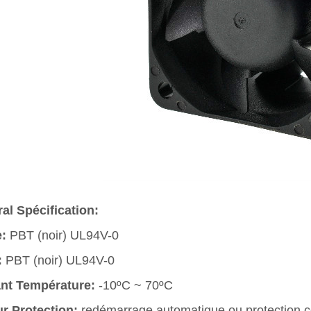
al Spécification:
e:
PBT (noir) UL94V-0
:
PBT (noir) UL94V-0
nt Température:
-10ºC ~ 70ºC
r Protection:
redémarrage automatique ou protection co