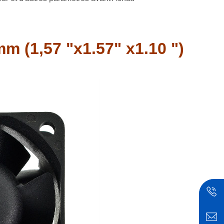
m (1,57 "x1.57" x1.10 ")