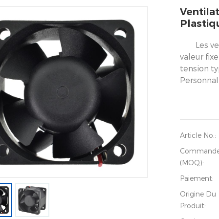
Ventila
Plastiq
Les ve
valeur fix
tension ty
Personnal
Article No.:
Command
(MOQ):
Paiement:
Origine Du
Produit: