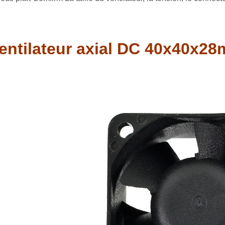
entilateur axial DC 40x40x28m