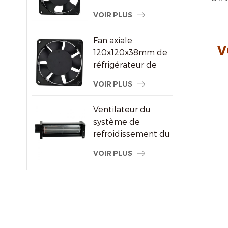
ventilateur à
VOIR PLUS
courant alternatif
pour le fournisseur
Fan axiale
de machine à
v
120x120x38mm de
souder
réfrigérateur de
refroidisseur d'air
VOIR PLUS
de haute
performance
Ventilateur du
système de
refroidissement du
radiateur à flux
VOIR PLUS
transversal du
moteur électrique