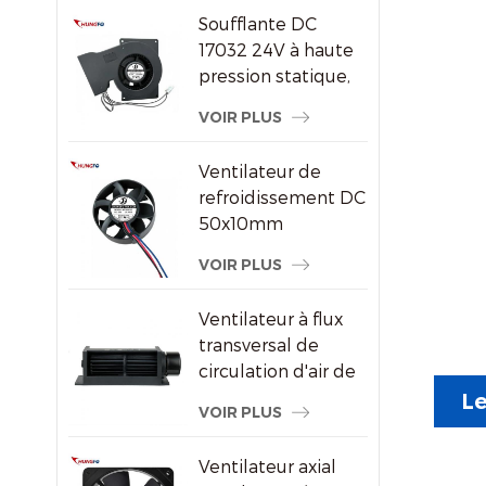
par air DC/EC
Soufflante DC
17032 24V à haute
pression statique,
ventilateur de
VOIR PLUS
refroidissement
centrifuge
Ventilateur de
refroidissement DC
50x10mm
8000RPM haute
VOIR PLUS
vitesse sans balais
axial pour petits
Ventilateur à flux
appareils
transversal de
électroniques
circulation d'air de
radiateur
Le
VOIR PLUS
économiseur
d'énergie en
Ventilateur axial
plastique