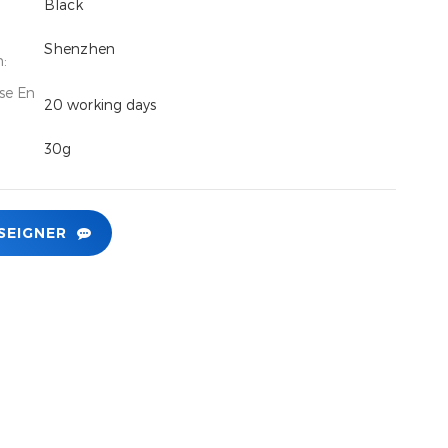
Black
Shenzhen
n:
se En
20 working days
30g
SEIGNER