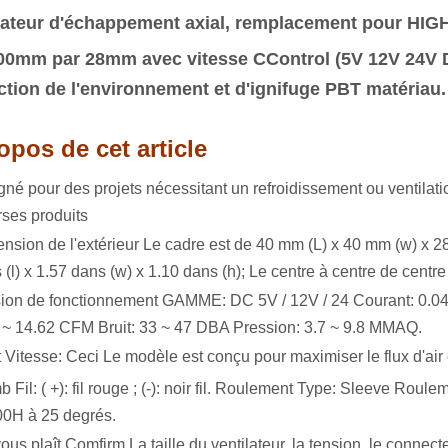
lateur d'échappement axial, remplacement pour HIG
00mm par 28mm avec vitesse CControl (5V 12V 24V 
ction de l'environnement et d'ignifuge PBT matériau.
opos de cet article
gné pour des projets nécessitant un refroidissement ou ventila
rses produits
nsion de l'extérieur Le cadre est de 40 mm (L) x 40 mm (w) x 28 
 (l) x 1.57 dans (w) x 1.10 dans (h); Le centre à centre de centr
ion de fonctionnement GAMME: DC 5V / 12V / 24 Courant: 0.04 ~ 
 ~ 14.62 CFM Bruit: 33 ~ 47 DBA Pression: 3.7 ~ 9.8 MMAQ.
 Vitesse: Ceci Le modèle est conçu pour maximiser le flux d'air et
b Fil: (
+): fil rouge ; (-): noir fil. Roulement Type: Sleeve Roulem
0H à 25 degrés.
 vous plaît Comfirm La taille du ventilateur, la tension, le connec