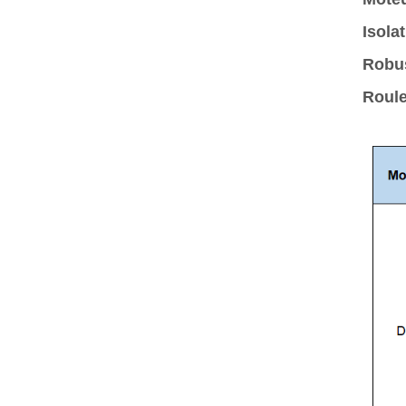
Isola
Robus
Roul