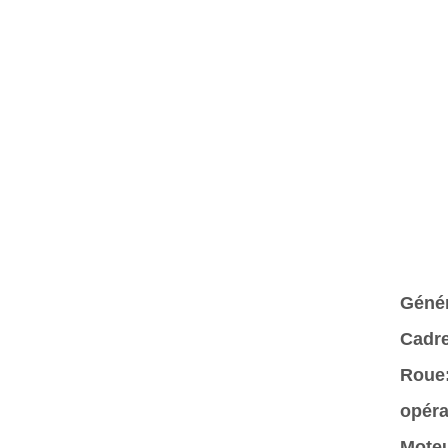
Génér
Cadr
Roue
opéra
Moteu