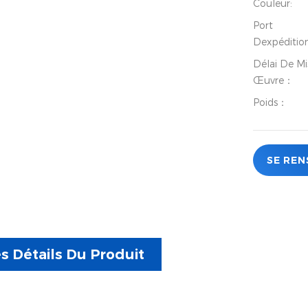
Couleur:
Port
Dexpéditio
Délai De Mi
Œuvre：
Poids：
SE REN
s Détails Du Produit