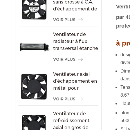
sans brosse à C.A.
Venti
d'échappement de
refroidissement de
par 4
VOIR PLUS
congélateur de
prote
120X120X25mm
Ventilateur de
radiateur à flux
à pr
transversal étanche
de
si
pour écrans
VOIR PLUS
publicitaires
dive
Dime
Ventilateur axial
dans
d'échappement en
Tens
métal pour
ventilation de
8,67
VOIR PLUS
l'armoire à vin
Haut
plom
Ventilateur de
refroidissement
5000
axial en gros de
S'il