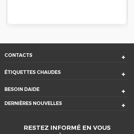
solide et les lames de ventilateur en métal ont un
volume d'air important, une entrée d'entrée et
une sortie de sortie uniforme, une résistance à
l'usure, une température élevée résistance.
CONTACTS
ÉTIQUETTES CHAUDES
BESOIN DAIDE
DERNIÈRES NOUVELLES
RESTEZ INFORMÉ EN VOUS