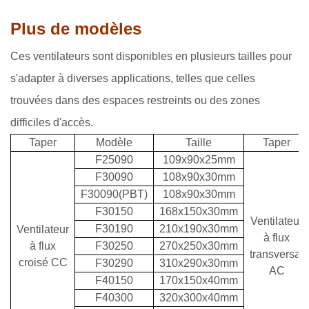
Plus de modèles
Ces ventilateurs sont disponibles en plusieurs tailles pour
s'adapter à diverses applications, telles que celles
trouvées dans des espaces restreints ou des zones
difficiles d'accès.
Taper
Modèle
Taille
Taper
F25090
109x90x25mm
F30090
108x90x30mm
F30090(PBT)
108x90x30mm
F30150
168x150x30mm
Ventilateur
F30190
210x190x30mm
Ventilateur
à flux
à flux
F30250
270x250x30mm
transversal
croisé CC
F30290
310x290x30mm
AC
F40150
170x150x40mm
F40300
320x300x40mm