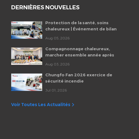
DERNIÈRES NOUVELLES
Protection de la santé, soins
chaleureux | Événement de bilan
de santé des employés de
Aug 05, 2026
Chungfo Fan 2026
Compagnonnage chaleureux,
marcher ensemble année après
année | Fête d'anniversaire
Aug 03, 2026
mensuelle des employés de
Chungfo Fan
Chungfo Fan 2026 exercice de
sécurité incendie
Jul 01, 2026
Voir Toutes Les Actualités