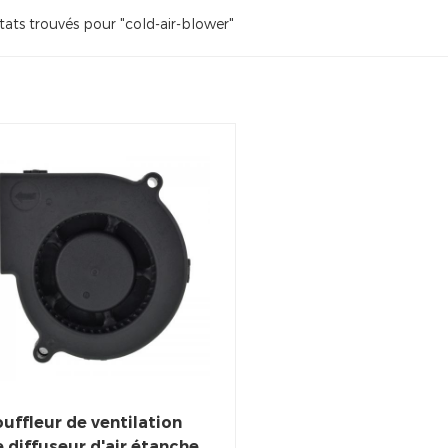
tats trouvés pour "cold-air-blower"
uffleur de ventilation
 diffuseur d'air étanche