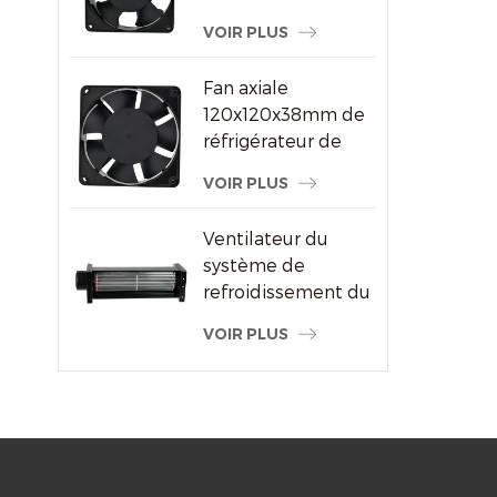
ventilateur à
VOIR PLUS
courant alternatif
pour le fournisseur
Fan axiale
de machine à
120x120x38mm de
souder
réfrigérateur de
refroidisseur d'air
VOIR PLUS
de haute
performance
Ventilateur du
système de
refroidissement du
radiateur à flux
VOIR PLUS
transversal du
moteur électrique