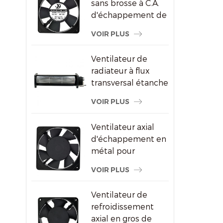
sans brosse à C.A.
d'échappement de
refroidissement de
VOIR PLUS
congélateur de
120X120X25mm
Ventilateur de
radiateur à flux
transversal étanche
pour écrans
VOIR PLUS
publicitaires
Ventilateur axial
d'échappement en
métal pour
ventilation de
VOIR PLUS
l'armoire à vin
Ventilateur de
refroidissement
axial en gros de