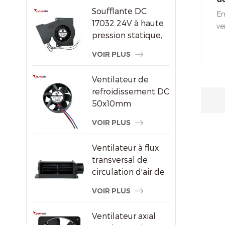
par air DC/EC
Soufflante DC
po
Em
17032 24V à haute
d
ve
pression statique,
ut
ventilateur de
re
VOIR PLUS
refroidissement
en
centrifuge
co
Ventilateur de
Le
refroidissement DC
(i
50x10mm
ré
8000RPM haute
VOIR PLUS
et
vitesse sans balais
axial pour petits
Ventilateur à flux
appareils
transversal de
électroniques
circulation d'air de
radiateur
VOIR PLUS
économiseur
d'énergie en
Ventilateur axial
plastique