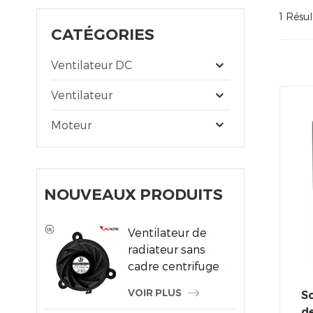
1 Résul
CATÉGORIES
Ventilateur DC
Ventilateur
Moteur
NOUVEAUX PRODUITS
Ventilateur de
radiateur sans
cadre centrifuge
du système de
VOIR PLUS
So
refroidissement
de