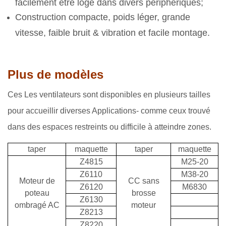
facilement être logé dans divers périphériques;
Construction compacte, poids léger, grande
vitesse, faible bruit & vibration et facile montage.
Plus de modèles
Ces Les ventilateurs sont disponibles en plusieurs tailles
pour accueillir diverses Applications- comme ceux trouvé
dans des espaces restreints ou difficile à atteindre zones.
taper
maquette
taper
maquette
Z4815
M25-20
Z6110
M38-20
Moteur de
CC sans
Z6120
M6830
poteau
brosse
Z6130
ombragé AC
moteur
Z8213
Z8220