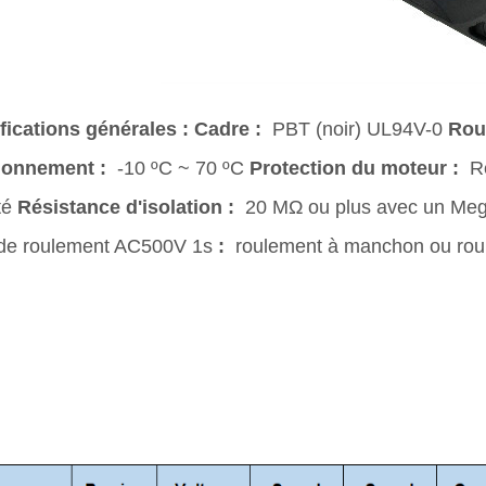
fications générales :
Cadre :
PBT (noir) UL94V-0
Rou
ionnement :
-10 ºC ~ 70 ºC
Protection du moteur :
Re
té
Résistance d'isolation :
20 MΩ ou plus avec un Me
de roulement AC500V 1s
:
roulement à manchon ou roul