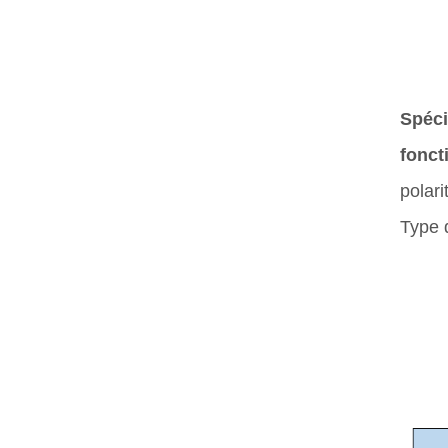
Spéci
fonct
polari
Type 