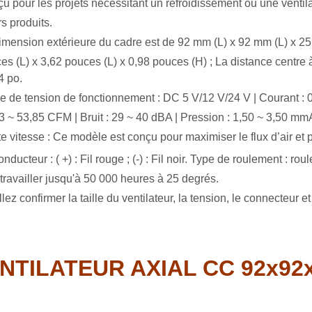
çu
pour les projets nécessitant un refroidissement ou une venti
rs produits.
imension extérieure du cadre est de 92 mm (L) x 92 mm (L) x 25 
es (L) x 3,62 pouces (L) x 0,98 pouces (H) ; La distance centre 
4 po.
e de tension de fonctionnement : DC 5 V/12 V/24 V | Courant : 0,0
3 ~ 53,85 CFM | Bruit : 29 ~ 40 dBA | Pression : 1,50 ~ 3,50 mm
e vitesse : Ce modèle est conçu pour maximiser le flux d’air et p
conducteur : (
+) : Fil rouge ; (-) : Fil noir. Type de roulement :
: travailler jusqu'à 50 000 heures à 25 degrés.
lez confirmer la taille du ventilateur, la tension, le connecteur e
NTILATEUR AXIAL CC 92x92x