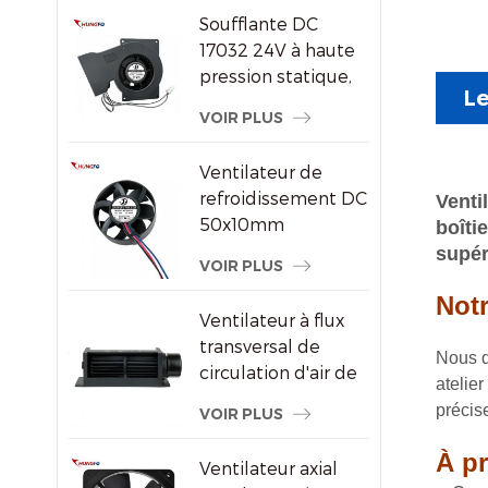
par air DC/EC
Soufflante DC
17032 24V à haute
pression statique,
Le
ventilateur de
VOIR PLUS
refroidissement
centrifuge
Ventilateur de
refroidissement DC
Venti
50x10mm
boîti
8000RPM haute
supér
VOIR PLUS
vitesse sans balais
Not
axial pour petits
Ventilateur à flux
appareils
transversal de
électroniques
Nous d
circulation d'air de
atelie
radiateur
précis
VOIR PLUS
économiseur
d'énergie en
À pr
Ventilateur axial
plastique