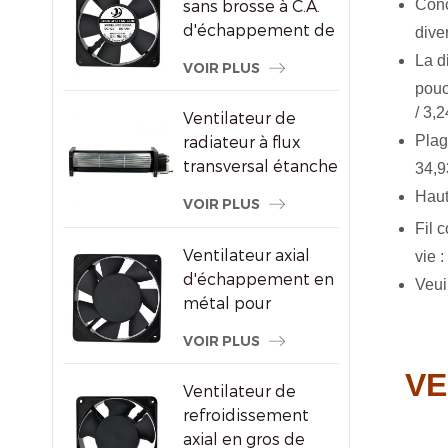
Con
sans brosse à C.A.
d'échappement de
dive
refroidissement de
La d
VOIR PLUS
congélateur de
pouc
120X120X25mm
/ 3,2
Ventilateur de
Plag
radiateur à flux
transversal étanche
34,9
pour écrans
Haut
VOIR PLUS
publicitaires
Fil 
Ventilateur axial
vie 
d'échappement en
Veuil
métal pour
ventilation de
VOIR PLUS
l'armoire à vin
VE
Ventilateur de
refroidissement
axial en gros de