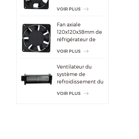
ventilateur à
VOIR PLUS
courant alternatif
pour le fournisseur
Fan axiale
de machine à
120x120x38mm de
souder
réfrigérateur de
refroidisseur d'air
VOIR PLUS
de haute
performance
Ventilateur du
système de
refroidissement du
radiateur à flux
VOIR PLUS
transversal du
moteur électrique