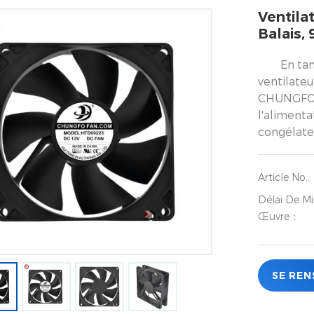
Ventila
Balais,
En ta
ventilateu
CHUNGFO s
l'alimenta
congélate
Article No.:
Délai De Mi
Œuvre：
SE REN